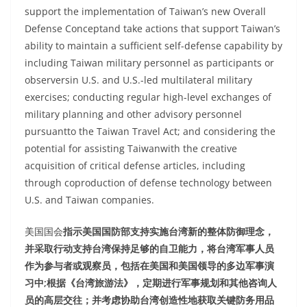
support the implementation of Taiwan’s new Overall
Defense Conceptand take actions that support Taiwan’s
ability to maintain a sufficient self-defense capability by
including Taiwan military personnel as participants or
observersin U.S. and U.S.-led multilateral military
exercises; conducting regular high-level exchanges of
military planning and other advisory personnel
pursuantto the Taiwan Travel Act; and considering the
potential for assisting Taiwanwith the creative
acquisition of critical defense articles, including
through coproduction of defense technology between
U.S. and Taiwan companies.
美国国会
指示美国国防部支持实施台湾新的整体防御理念，
并采取行动支持台湾保持足够的自卫能力，将台湾军事人员
作为参与者或观察员，包括在美国和美国领导的多边军事演
习中;根据《台湾旅游法》，定期进行军事规划和其他咨询人
员的高层交往；并考虑协助台湾创造性地获取关键防务用品