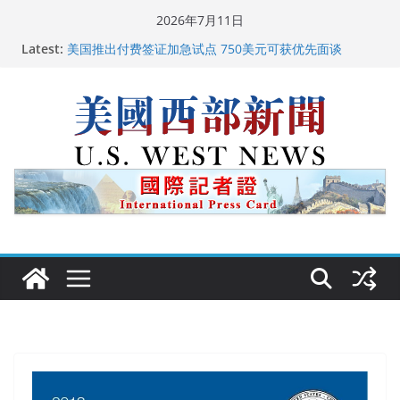
Skip
2026年7月11日
广州市沉香协会会长周天明：让沉香有序走向世界
to
Latest:
美国推出付费签证加急试点 750美元可获优先面谈
content
美国加州正式设立“李小龙日” 成首位获州级纪念日华裔
美国人
美国最高法院维持“出生公民权” : 出生在美国就是美国
人！
中国驻美国大使谢锋邀请美国老教师罗纳德·萨科尔斯基
再次访华