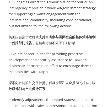
16. Congress direct the Administration toproduce an
interagency report on a whole-of-government strategy
for supportingTaiwan’s engagement with the
international community, including considerationof,
but not limited to, the following actions:
美国国会指示政府就
支持台湾参与国际社会的整体策略编制
一份跨部门报告
，包括考虑但不限于下列行动:
• Explore opportunities for providing proactive
development and security assistance to Taiwan’s
diplomatic partnersin an effort to encourage them to
maintain ties with Taipei.
探索向台湾的外交伙伴提供积极发展和安全援助的机会，以
鼓励他们与台北保持联系
。
•• Identify adjustments the United Statescould take in
its relations with Taiwan in response to Beijing altering