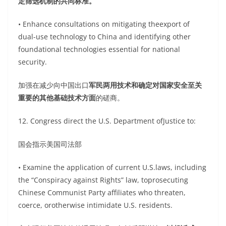
定筛选机制的共同标准。
• Enhance consultations on mitigating theexport of
dual-use technology to China and identifying other
foundational technologies essential for national
security.
加强在减少向中国出口
军民两用技术和确定对国家安全至关
重要的其他基础技术方面
的磋商。
12. Congress direct the U.S. Department ofJustice to:
国会指示美国司法部
• Examine the application of current U.S.laws, including
the “Conspiracy against Rights” law, toprosecuting
Chinese Communist Party affiliates who threaten,
coerce, orotherwise intimidate U.S. residents.