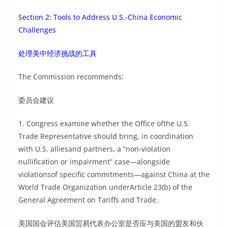
Section 2: Tools to Address U.S.-China Economic
Challenges
处理美中经济挑战的工具
The Commission recommends:
委员会建议
1. Congress examine whether the Office ofthe U.S.
Trade Representative should bring, in coordination
with U.S. alliesand partners, a “non-violation
nullification or impairment” case—alongside
violationsof specific commitments—against China at the
World Trade Organization underArticle 23(b) of the
General Agreement on Tariffs and Trade.
美国国会评估美国贸易代表办公室是否应与美国的盟友和伙