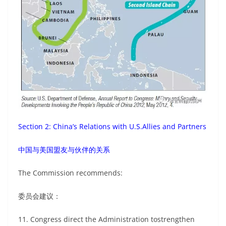
Section 2: China’s Relations with U.S.Allies and Partners
中国与美国盟友与伙伴的关系
The Commission recommends:
委员会建议：
11. Congress direct the Administration tostrengthen