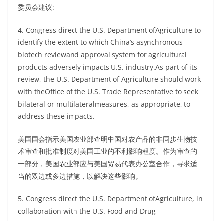
委员会建议:
4. Congress direct the U.S. Department ofAgriculture to
identify the extent to which China’s asynchronous
biotech reviewand approval system for agricultural
products adversely impacts U.S. industry.As part of its
review, the U.S. Department of Agriculture should work
with theOffice of the U.S. Trade Representative to seek
bilateral or multilateralmeasures, as appropriate, to
address these impacts.
美国国会指示美国农业部查明中国对农产品的非同步生物技
术审查和批准制度对美国工业的不利影响程度。作为审查的
一部分，美国农业部应与美国贸易代表办公室合作，寻求适
当的双边或多边措施，以解决这些影响。
5. Congress direct the U.S. Department ofAgriculture, in
collaboration with the U.S. Food and Drug