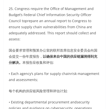
25. Congress require the Office of Management and
Budget’s Federal Chief Information Security Officer
Council toprepare an annual report to Congress to
ensure supply chain vulnerabilities from China are
adequately addressed. This report should collect and
assess:
国会要求管理和预算办公室的联邦首席信息安全委员会向国
会提交一份年度报告，
以确保来自中国的供应链漏洞得到充
分解决。
本报告应收集和评估:
• Each agency’s plans for supply chainrisk management
and assessments;
每个机构的供应链风险管理和评估计划;
• Existing departmental procurement andsecurity
policies and guidance on cybersecurity, operations