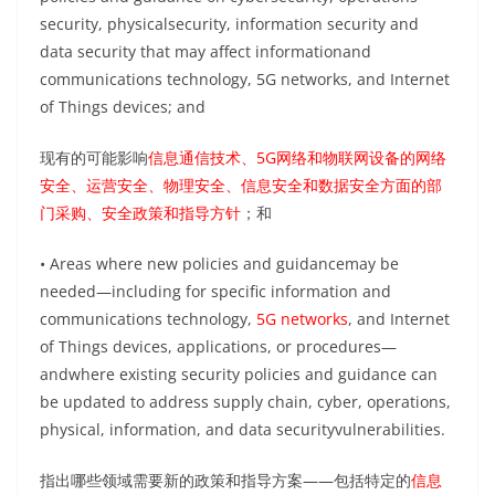
security, physicalsecurity, information security and
data security that may affect informationand
communications technology, 5G networks, and Internet
of Things devices; and
现有的可能影响
信息通信技术、5G网络和物联网设备的网络
安全、运营安全、物理安全、信息安全和数据安全方面的部
门采购、安全政策和指导方针
；和
• Areas where new policies and guidancemay be
needed—including for specific information and
communications technology,
5G networks
, and Internet
of Things devices, applications, or procedures—
andwhere existing security policies and guidance can
be updated to address supply chain, cyber, operations,
physical, information, and data securityvulnerabilities.
指出哪些领域需要新的政策和指导方案——包括特定的
信息