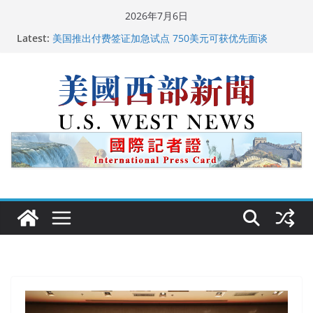
Skip
2026年7月6日
to
Latest:
美国推出付费签证加急试点 750美元可获优先面谈
content
美国加州正式设立“李小龙日” 成首位获州级纪念日华裔
美国人
美国最高法院维持“出生公民权” : 出生在美国就是美国
人！
中国驻美国大使谢锋邀请美国老教师罗纳德·萨科尔斯基
再次访华
广州市沉香协会会长周天明：让沉香有序走向世界