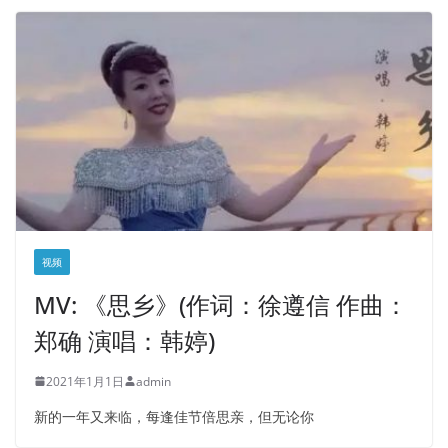
视频
MV: 《思乡》(作词：徐遵信 作曲：
郑确 演唱：韩婷)
2021年1月1日
admin
新的一年又来临，每逢佳节倍思亲，但无论你