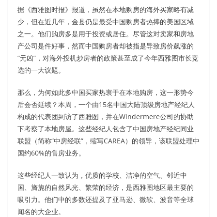
据《西雅图时报》报道，虽然在本地购房的海外买家略有减
少，但在近几年，金县仍是最受中国购房者热捧的美国区域
之一。他们购房多是用于投资或居住。尽管这对卖家和房地
产公司是件好事，然而中国购房者却被指是导致房价飙涨的
“元凶”，对海外投机炒房者的政策甚至成了今年西雅图市长竞
选的一大议题。
那么，为何如此多中国买家热衷于在本地购房，这一形势今
后会否延续？本周，一个由15名中国大陆顶级房地产经纪人
构成的代表团到访了西雅图，并在Windermere公司的协助
下考察了本地房屋。这些经纪人包含了中国房地产经纪同业
联盟（简称“中房经联”，缩写CAREA）的领导，该联盟处理中
国约60%的售房业务。
这些经纪人一致认为，优质的学校、洁净的空气、邻近中
国、旖旎的自然风光、繁荣的经济，是西雅图地区最主要的
吸引力。他们中的多数还提及了亚马逊、微软、波音等全球
闻名的大企业。