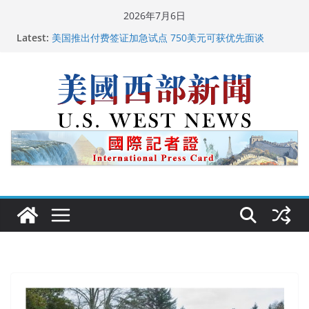
Skip
2026年7月6日
to
Latest:
美国推出付费签证加急试点 750美元可获优先面谈
content
美国加州正式设立“李小龙日” 成首位获州级纪念日华裔
美国人
美国最高法院维持“出生公民权” : 出生在美国就是美国
人！
中国驻美国大使谢锋邀请美国老教师罗纳德·萨科尔斯基
再次访华
广州市沉香协会会长周天明：让沉香有序走向世界