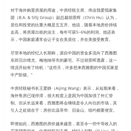
对于海外购置房屋的用途，中房经联主席、伟业我爱我家集
团（B.A. & 5I5J Group）副总裁胡景晖（Chris Hu）认为，
居住和投资的比重大概是五五开。他说，随着本地房价持续
走高，将房屋出租的业主，每年可获5~6%的利润。他还表
示，中国家庭通常会让子女在美居住，并在美接受教育。
尽管本地的经纪人长期称，源自中国的资金多流向了西雅图
东郊贝尔维尤、梅地纳等市的豪宅。不过胡景晖透露，这一
情况开始有了转机：“这些天，许多想来西雅图的中国买家是
中产阶级。”
中房经联秘书长王爱静（Aijing Wang）表示，从短期来看，
海外售房已现停滞，很大程度上是因为中国加强了外汇管
制。但从长远来看，西雅图将会继续是令人向往的市场，其
引人之处就在于：房价比温哥华、旧金山、纽约都要便宜。
即便如此，西雅图的房价越来越贵，甚至令一些中等收入的
买家望而却步。中房经联副主席、经纪人刘毅（Yi Liu）说：