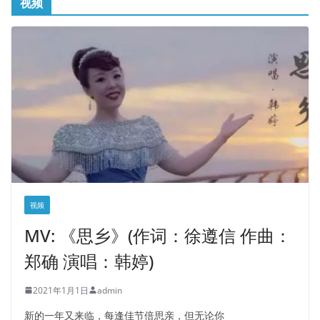
视频
视频
MV: 《思乡》(作词：徐遵信 作曲：
郑确 演唱：韩婷)
2021年1月1日
admin
新的一年又来临，每逢佳节倍思亲，但无论你