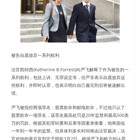
被告自愿放弃一系列权利
法官凯特西(Katherine B.Forrest)向严飞解释了作为被告的一
系列权利，包括上诉、无罪设定等，但严非表示自愿放弃这
些权利，并即时认罪，也表示明白自己服完刑后将被递解出
境。
严飞被指控两项罪名：股票欺诈和邮电欺诈，不过他只认了
股票欺诈一项罪名，该罪名最高处罚是20年监禁和最高500美
万的罚款。根据其犯罪轻重和后果等因素来衡量，他将面临
一年到一年半的监禁。但具体判多长时间将由法官裁决，法
官对他的最后宣判定于明年3月2日。根据严飞和检方的认罪