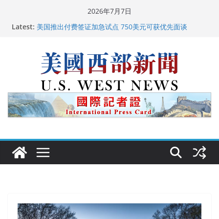
Skip
2026年7月7日
to
广州市沉香协会会长周天明：让沉香有序走向世界
Latest:
content
美国推出付费签证加急试点 750美元可获优先面谈
美国加州正式设立“李小龙日” 成首位获州级纪念日华裔
美国人
美国最高法院维持“出生公民权” : 出生在美国就是美国
人！
中国驻美国大使谢锋邀请美国老教师罗纳德·萨科尔斯基
再次访华