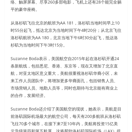
络、触屏屏幕、尽享260多部电影，飞机上还有28个能完全躺
平的豪华座椅。
从洛杉矶飞往北京的航班为AA 181，洛杉矶当地时间早上10
时55分起飞，抵达北京为当地时间下午4时20分；从北京飞往
洛杉矶航班为AA 180，北京当地下午6时30分起飞，抵达洛
杉矶为当地时间下午3时15分。
Suzanne Boda表示，美国航空自2015年起在洛杉矶开通24
条新航线，包括悉尼、香港、东京等，现在又增加了北京直
航，对亚太地区意义重大，美航很重视洛杉矶华裔小区，未
来工作人员团队中，将增加更多华裔面孔，包括销售人员、
市场营销人员、地勤人员等，同时也期待与北京能有商业上
的合作，发展经济。
Suzanne Boda还介绍了美国航空的现状，她表示，美航是目
前洛矶国际机场最大的航空公司，每天有200多航班从洛杉矶
飞往70多个城市，在接下来7至10年内，美航将投资15亿美
元升级第四和第五航厦，这将帮助洛杉矶国际机场（LAX）提