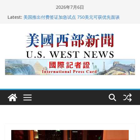
Skip
2026年7月6日
to
Latest:
美国推出付费签证加急试点 750美元可获优先面谈
content
美国加州正式设立“李小龙日” 成首位获州级纪念日华裔
美国人
美国最高法院维持“出生公民权” : 出生在美国就是美国
人！
中国驻美国大使谢锋邀请美国老教师罗纳德·萨科尔斯基
再次访华
广州市沉香协会会长周天明：让沉香有序走向世界