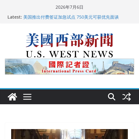
Skip
2026年7月6日
to
Latest:
广州市沉香协会会长周天明：让沉香有序走向世界
content
美国推出付费签证加急试点 750美元可获优先面谈
美国加州正式设立“李小龙日” 成首位获州级纪念日华裔
美国人
美国最高法院维持“出生公民权” : 出生在美国就是美国
人！
中国驻美国大使谢锋邀请美国老教师罗纳德·萨科尔斯基
再次访华