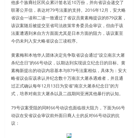
他多个族裔社区民众累计签名近10万份，并向省议会递交了
联署公开信，表达对79号法案的支持。2016年12月，安大略
省议会一读和二读一致通过了省议员黄素梅提议的B79议案，
该议案随后被提交至省司法政策常务委员会审议，但由于该
法案遭遇到来自方方面面尤其是日本方面的阻力，该议案至
今仍未列入安大略省议会三读程序。
黄素梅和本地华人团体决定先争取省议会通过“设立南京大屠
杀纪念日”的66号动议，以期达到实现设立纪念日的目标。黄
素梅新提出的动议内容基本与B79号法案相似，具体为：安大
略省议会应该承认并纪念数十万南京大屠杀遇难者，并且通
过正式确认每年12月13日为安省“南京大屠杀纪念日”的方
式，培养对南京大屠杀以及二战期间亚洲其他暴行的认知。
79号议案受阻的同时66号动议也面临很大阻力，下面为66号
动议在安省议会审议前外面日裔人士的反对66号动议的抗
议：