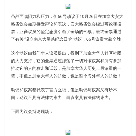
虽然面临阻力和压力，但66号动议于10月26日在加拿大安大
略省议会如期接受辩论和表决，安大略省议会经过辩论和投
票，亚裔议员的坚定态度引领了全场的气氛，最终全票通过
了有关“设立南京大屠杀纪念日”的动议，66号议案大获全胜！
这个动议由我们华人议员提出，得到了加拿大华人社区社团
的大力支持，它的全票通过涤荡了一切对该议案和所有参加
推动它的人的攻击和诋毁，是加拿大华人历史上最浓重的一
笔，不但是加拿大华人的骄傲，也是整个海外华人的骄傲！
动议和议案都代表了官方立场，但是动议与议案又有所不
同：动议不具有法律约束力，而议案具有法律约束力。
下面为议会辩论现场：