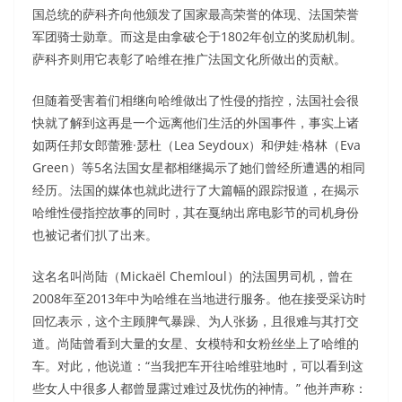
国总统的萨科齐向他颁发了国家最高荣誉的体现、法国荣誉
军团骑士勋章。而这是由拿破仑于1802年创立的奖励机制。
萨科齐则用它表彰了哈维在推广法国文化所做出的贡献。
但随着受害着们相继向哈维做出了性侵的指控，法国社会很
快就了解到这再是一个远离他们生活的外国事件，事实上诸
如两任邦女郎蕾雅·瑟杜（Lea Seydoux）和伊娃·格林（Eva
Green）等5名法国女星都相继揭示了她们曾经所遭遇的相同
经历。法国的媒体也就此进行了大篇幅的跟踪报道，在揭示
哈维性侵指控故事的同时，其在戛纳出席电影节的司机身份
也被记者们扒了出来。
这名名叫尚陆（Mickaël Chemloul）的法国男司机，曾在
2008年至2013年中为哈维在当地进行服务。他在接受采访时
回忆表示，这个主顾脾气暴躁、为人张扬，且很难与其打交
道。尚陆曾看到大量的女星、女模特和女粉丝坐上了哈维的
车。对此，他说道：“当我把车开往哈维驻地时，可以看到这
些女人中很多人都曾显露过难过及忧伤的神情。” 他并声称：