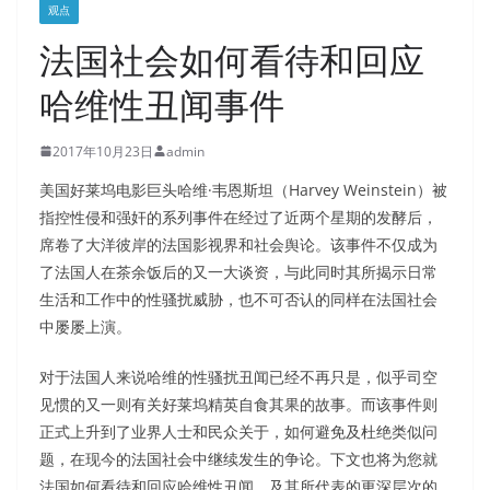
观点
法国社会如何看待和回应
哈维性丑闻事件
2017年10月23日
admin
美国好莱坞电影巨头哈维·韦恩斯坦（Harvey Weinstein）被
指控性侵和强奸的系列事件在经过了近两个星期的发酵后，
席卷了大洋彼岸的法国影视界和社会舆论。该事件不仅成为
了法国人在茶余饭后的又一大谈资，与此同时其所揭示日常
生活和工作中的性骚扰威胁，也不可否认的同样在法国社会
中屡屡上演。
对于法国人来说哈维的性骚扰丑闻已经不再只是，似乎司空
见惯的又一则有关好莱坞精英自食其果的故事。而该事件则
正式上升到了业界人士和民众关于，如何避免及杜绝类似问
题，在现今的法国社会中继续发生的争论。下文也将为您就
法国如何看待和回应哈维性丑闻，及其所代表的更深层次的