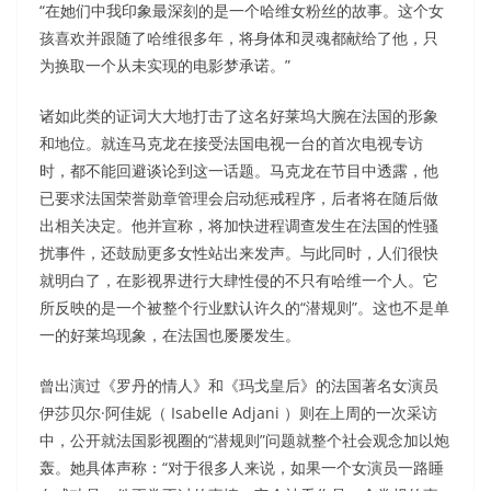
“在她们中我印象最深刻的是一个哈维女粉丝的故事。这个女
孩喜欢并跟随了哈维很多年，将身体和灵魂都献给了他，只
为换取一个从未实现的电影梦承诺。”
诸如此类的证词大大地打击了这名好莱坞大腕在法国的形象
和地位。就连马克龙在接受法国电视一台的首次电视专访
时，都不能回避谈论到这一话题。马克龙在节目中透露，他
已要求法国荣誉勋章管理会启动惩戒程序，后者将在随后做
出相关决定。他并宣称，将加快进程调查发生在法国的性骚
扰事件，还鼓励更多女性站出来发声。与此同时，人们很快
就明白了，在影视界进行大肆性侵的不只有哈维一个人。它
所反映的是一个被整个行业默认许久的“潜规则”。这也不是单
一的好莱坞现象，在法国也屡屡发生。
曾出演过《罗丹的情人》和《玛戈皇后》的法国著名女演员
伊莎贝尔·阿佳妮（ Isabelle Adjani ）则在上周的一次采访
中，公开就法国影视圈的“潜规则”问题就整个社会观念加以炮
轰。她具体声称：“对于很多人来说，如果一个女演员一路睡