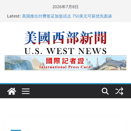
Skip
2026年7月8日
to
Latest:
美国推出付费签证加急试点 750美元可获优先面谈
content
美国加州正式设立“李小龙日” 成首位获州级纪念日华裔
美国人
美国最高法院维持“出生公民权” : 出生在美国就是美国
人！
中国驻美国大使谢锋邀请美国老教师罗纳德·萨科尔斯基
再次访华
广州市沉香协会会长周天明：让沉香有序走向世界