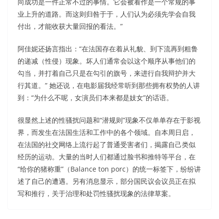
向成功是一件正常不过的事情。它会被看作是一个常规的事
业上升的道路。而这则归咎于于，人们认为必须先学会自我
付出，才能收获大量回报的看法。”
阿佳妮还扬言指出：“在法国存在着从礼貌、到下流再到粗鲁
的递减（性侵）现象。坏人们通常会以这个顺序从事他们的
勾当，并打着自己只是在勾引的旗号，来进行自我辩护并大
行其道。” 她还说，在电影届我经常听到那些拥有权势的人讲
到：“为什么不呢，女演员们本来都是妓女”的话语。
很显然上述的性骚扰问题和“潜规则”现象不仅单单存在于影视
界，而发生在法国生活和工作中的各个领域。自本周日启，
在法国的社交网络上流行起了普通受害者们，揭露自己类似
经历的运动。大量的当时人们都通过脸书和推特等平台，在
“给你的猪称重”（Balance ton porc）的统一标签下，纷纷讲
述了自己的遭遇。另有消息显示，部分国民议会议员正在拟
写和推行，关于治理和处罚性骚扰现象的法律草案。