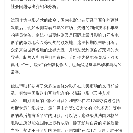
社会问题做出介绍和分析。
法国作为电影艺术的故乡，国内电影业在历经了百年的蓬勃
发展后，现如今拥有着成熟的市场、先进的制作技术和丰富
的演员储备。南法小城戛纳则又是国际上最具影响力同名电
影节的举办地和金棕榈奖的颁发地。这里长期以来吸引着，
众多来自世界各地的业界大腕，并特别受到来自好莱坞的大
导演、制片人和明星们的青睐。哈维作为是能在奥斯卡颁奖
典礼上“一手遮天”的金牌制作人，也自然是每年巴黎和戛纳的
常客。
他也帮助和参与了众多法国优秀影片在北美市场的发行和登
录。例如中国影迷们耳熟能详的小清新电影《天使艾米
莉》、叫好叫座的《触不可及》和曾经在2012年夺得过包括
奥斯卡最佳影片奖、最佳男主角等5项大奖的《艺术家》等电
影的幕后都有着哈维的身影。可以说，这些极具法国风格的
电影之所以能在国际上取得成功，除了影片自身的卓越质量
之外，都离不开哈维的运作。正因如此在2012年3月，时任法