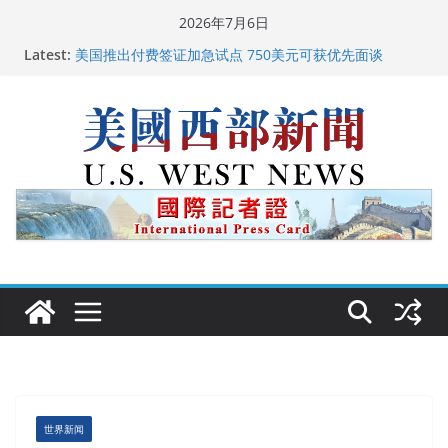
Skip
2026年7月6日
to
Latest:
美国推出付费签证加急试点 750美元可获优先面谈
content
美国加州正式设立“李小龙日” 成首位获州级纪念日华裔
美国人
美国最高法院维持“出生公民权” : 出生在美国就是美国
人！
中国驻美国大使谢锋邀请美国老教师罗纳德·萨科尔斯基
再次访华
广州市沉香协会会长周天明：让沉香有序走向世界
世界新闻