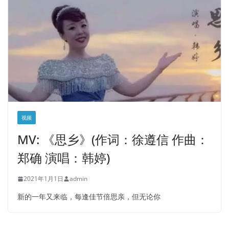
视频
MV: 《思乡》(作词：徐遵信 作曲：
郑确 演唱：韩婷)
2021年1月1日
admin
新的一年又来临，每逢佳节倍思亲，但无论你