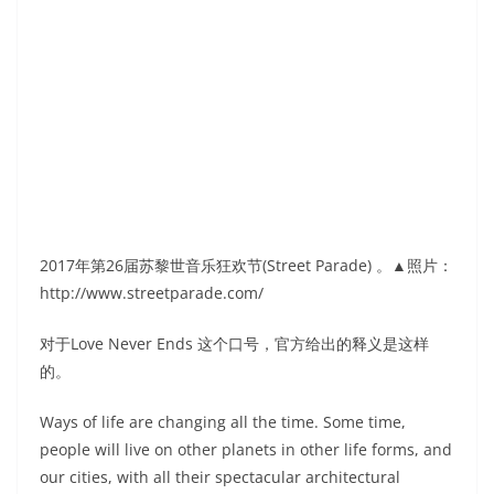
2017年第26届苏黎世音乐狂欢节(Street Parade) 。▲照片：
http://www.streetparade.com/
对于Love Never Ends 这个口号，官方给出的释义是这样
的。
Ways of life are changing all the time. Some time,
people will live on other planets in other life forms, and
our cities, with all their spectacular architectural