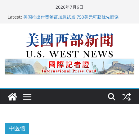
Skip
2026年7月6日
to
Latest:
美国推出付费签证加急试点 750美元可获优先面谈
content
美国加州正式设立“李小龙日” 成首位获州级纪念日华裔
美国人
美国最高法院维持“出生公民权” : 出生在美国就是美国
人！
中国驻美国大使谢锋邀请美国老教师罗纳德·萨科尔斯基
再次访华
广州市沉香协会会长周天明：让沉香有序走向世界
中医馆