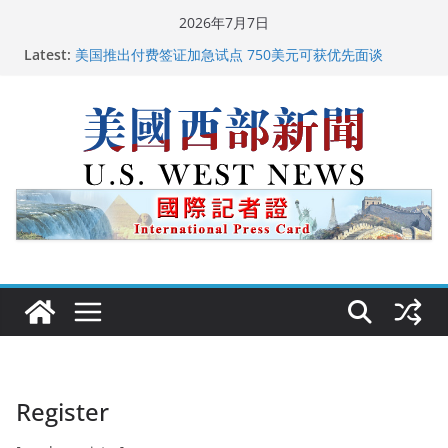
Skip
2026年7月7日
to
Latest:
美国推出付费签证加急试点 750美元可获优先面谈
content
美国加州正式设立“李小龙日” 成首位获州级纪念日华裔
美国人
美国最高法院维持“出生公民权” : 出生在美国就是美国
人！
中国驻美国大使谢锋邀请美国老教师罗纳德·萨科尔斯基
再次访华
广州市沉香协会会长周天明：让沉香有序走向世界
Register