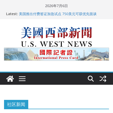
Skip
2026年7月6日
to
Latest:
美国推出付费签证加急试点 750美元可获优先面谈
content
美国加州正式设立“李小龙日” 成首位获州级纪念日华裔
美国人
美国最高法院维持“出生公民权” : 出生在美国就是美国
人！
中国驻美国大使谢锋邀请美国老教师罗纳德·萨科尔斯基
再次访华
广州市沉香协会会长周天明：让沉香有序走向世界
社区新闻