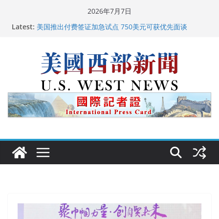
Skip
2026年7月7日
to
Latest:
广州市沉香协会会长周天明：让沉香有序走向世界
content
美国推出付费签证加急试点 750美元可获优先面谈
美国加州正式设立“李小龙日” 成首位获州级纪念日华裔
美国人
美国最高法院维持“出生公民权” : 出生在美国就是美国
人！
中国驻美国大使谢锋邀请美国老教师罗纳德·萨科尔斯基
再次访华