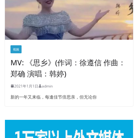
视频
MV: 《思乡》(作词：徐遵信 作曲：
郑确 演唱：韩婷)
2021年1月1日
admin
新的一年又来临，每逢佳节倍思亲，但无论你