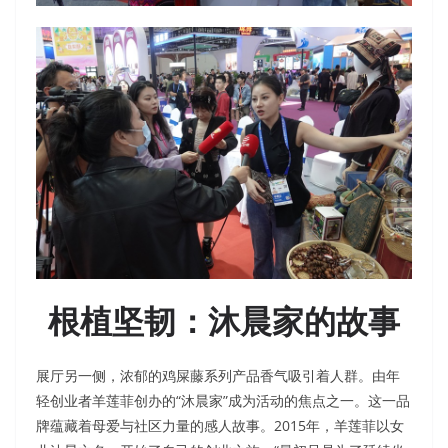
根植坚韧：沐晨家的故事
展厅另一侧，浓郁的鸡屎藤系列产品香气吸引着人群。由年
轻创业者羊莲菲创办的“沐晨家”成为活动的焦点之一。这一品
牌蕴藏着母爱与社区力量的感人故事。2015年，羊莲菲以女