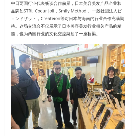
中日两国行业代表畅谈合作前景，日本美容美发产品企业和
品牌如STRI, Coeur Joli，Smily Method， 一般社団法人ビ
ョンドザット，Createion等对日本与海南的行业合作充满期
待。这场交流会不仅展示了日本美容美发行业相关产品的精
髓，也为两国行业的文化交流架起了一座桥梁。