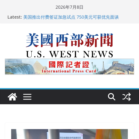
Skip
2026年7月8日
to
Latest:
广州市沉香协会会长周天明：让沉香有序走向世界
content
美国推出付费签证加急试点 750美元可获优先面谈
美国加州正式设立“李小龙日” 成首位获州级纪念日华裔
美国人
美国最高法院维持“出生公民权” : 出生在美国就是美国
人！
中国驻美国大使谢锋邀请美国老教师罗纳德·萨科尔斯基
再次访华