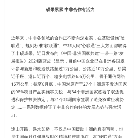
硕果累累 中非合作有活力
近年来，中非各领域的合作正不断向深走实，在基础设施“硬
联通”、规则标准“软联通”、中非人民“心联通”三大方面都取得
了丰硕成果。近日发布的《中国-非洲国家共建“一带一路”发
展报告》2024版蓝皮书显示，目前中国企业已在非洲各国累
计参与新建和改造铁路超过1万公里、公路近10万公里、桥梁
近千座、港口近百个、输变电线路6.6万公里、骨干通信网络
15万公里；截至6月底，中国对原产于27个非洲最不发达国家
的98%税目产品实施零关税，与34个非洲国家签署了双边促
进和保护投资协定，与21个非洲国家签署了避免双重征税协
定……一系列数据佐证了中非合作向好的发展态势与强大活
力。
逢山开路、遇水架桥，不仅是中国援助非洲的真实写照，也
是中国面对任何挑战时的精神和智慧所在。在“硬联通”方面，