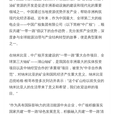
油矿资源的开发是促进非洲基础设施的建设和现代化的重要
领域之一。中国通过当地资源优势开发产业，帮助非洲构筑
现代化经济基础。近年来，作为中国最大、全球第二大的核
电企业——中国广核集团有限公司（以下简称“中广核”），顺
应共建“一带一路”倡议下的合作趋势，充分发挥产业优势，深
度参与全球能源治理与产业结构转型的故事，便是典型案例
之一。
在纳米比亚，中广核开发建设的“一带一路”重大合作项目、全
球第三大铀矿——湖山铀矿，是我国在非洲最大的实体投资
项目以及中纳经贸合作的“承重墙”项目，被誉为“中非合作典
范”，对纳米比亚的矿业和国民经济产生重大意义。纳米比亚
总统哈格·根哥布曾多次到访并表示：“这个矿山给以前失业的
纳米比亚人的生活带来了意义和希望，我们欢迎这样的项
目。”
“作为具有国际影响力的清洁能源中央企业，中广核积极落实
国家共建‘一带一路’绿色发展意见，积极融入共建‘一带一路’清