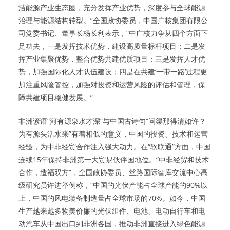
洁能源产业生态圈，充分发挥产业优势，深度参与全球能源
治理与能源结构转型。”全国政协委员，中国广核集团有限公
司党委书记、董事长杨长利表示，“中广核力争从四个方面下
足功夫，一是发挥技术优势，建设高质量标杆项目；二是发
挥产业集聚优势，整合优势共建优质项目；三是发挥人才优
势，加强国际化人才队伍建设；四是在共建‘一带一路’过程更
加注重风险管控，加强对投资和运营风险的评估和管理，保
障共建项目稳健发展。”
非洲谚语“河有源泉水才深”与中国古诗句“问渠那得清如许？
为有源头活水来”有着相似的意义，中国的投资、技术和运营
经验，为中非经贸合作注入强大动力。在“软联通”方面，中国
连续15年保持非洲第一大贸易伙伴国地位。“中非经贸和技术
合作，造福双方”，全国政协委员、丝路国际智库交流中心高
级研究员许进举例称，“中国的光伏产能占全球产能的90%以
上，中国的风电装备制造量占全球市场的70%。如今，中国
生产越来越多物美价廉的光伏组件、电池、电动自行车和电
动汽车从中国出口到非洲各国，推动非洲直接进入绿色能源