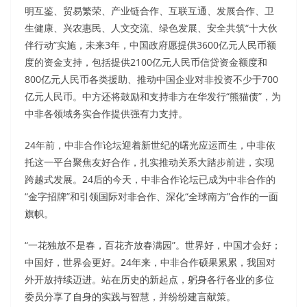
明互鉴、贸易繁荣、产业链合作、互联互通、发展合作、卫
生健康、兴农惠民、人文交流、绿色发展、安全共筑“十大伙
伴行动”实施，未来3年，中国政府愿提供3600亿元人民币额
度的资金支持，包括提供2100亿元人民币信贷资金额度和
800亿元人民币各类援助、推动中国企业对非投资不少于700
亿元人民币。中方还将鼓励和支持非方在华发行“熊猫债”，为
中非各领域务实合作提供强有力支持。
24年前，中非合作论坛迎着新世纪的曙光应运而生，中非依
托这一平台聚焦友好合作，扎实推动关系大踏步前进，实现
跨越式发展。24后的今天，中非合作论坛已成为中非合作的
“金字招牌”和引领国际对非合作、深化“全球南方”合作的一面
旗帜。
“一花独放不是春，百花齐放春满园”。世界好，中国才会好；
中国好，世界会更好。24年来，中非合作硕果累累，我国对
外开放持续迈进。站在历史的新起点，躬身各行各业的多位
委员分享了自身的实践与智慧，并纷纷建言献策。