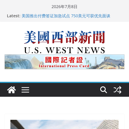
Skip
2026年7月8日
to
广州市沉香协会会长周天明：让沉香有序走向世界
Latest:
content
美国推出付费签证加急试点 750美元可获优先面谈
美国加州正式设立“李小龙日” 成首位获州级纪念日华裔
美国人
美国最高法院维持“出生公民权” : 出生在美国就是美国
人！
中国驻美国大使谢锋邀请美国老教师罗纳德·萨科尔斯基
再次访华