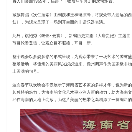
将人们带回1969年，描绘了丰收后马车奔走的欢快场景。
藏族舞蹈《次仁拉索》由刘媛和王梓琳演绎，将观众带入遥远的西
妇》，为观众呈现了一场别开生面的非遗乐器表演。
此外，旗袍秀《黎锦• 云裳》、新编历史京剧《大唐贵妃》主题
节目轮番登场，让观众目不暇接，耳目一新。
整个晚会以多姿多彩的形式呈现，为观众带来了一场艺术的饕餮盛
整场活动，将儋州的美丽风光娓娓道来。儋州调声作为国家级非物
上圆满的句号。
这次春节联欢晚会不仅展示了海南省艺术家的多样才华，也为新的
其独特的魅力，为海南的文化艺术事业注入新的动力，助力海南文
经在海南的大地上绽放，为这片美丽的热带之岛增添了一抹绚烂的