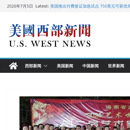
Skip
Latest:
广州市沉香协会会长周天明：让沉香有序走
2026年7月5日
to
美国推出付费签证加急试点 750美元可获优
美国加州正式设立“李小龙日” 成首位获州级
content
美国最高法院维持“出生公民权” : 出生在美
中国驻美国大使谢锋邀请美国老教师罗纳德·
西部新闻
美国新闻
中国新闻
世界新闻