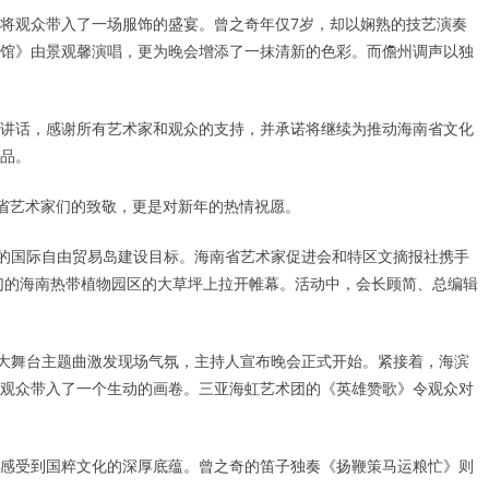
将观众带入了一场服饰的盛宴。曾之奇年仅7岁，却以娴熟的技艺演奏
馆》由景观馨演唱，更为晚会增添了一抹清新的色彩。而儋州调声以独
讲话，感谢所有艺术家和观众的支持，并承诺将继续为推动海南省文化
品。
南省艺术家们的致敬，更是对新年的热情祝愿。
岛的国际自由贸易岛建设目标。海南省艺术家促进会和特区文摘报社携手
如幻的海南热带植物园区的大草坪上拉开帷幕。活动中，会长顾简、总编辑
根大舞台主题曲激发现场气氛，主持人宣布晚会正式开始。紧接着，海滨
观众带入了一个生动的画卷。三亚海虹艺术团的《英雄赞歌》令观众对
感受到国粹文化的深厚底蕴。曾之奇的笛子独奏《扬鞭策马运粮忙》则