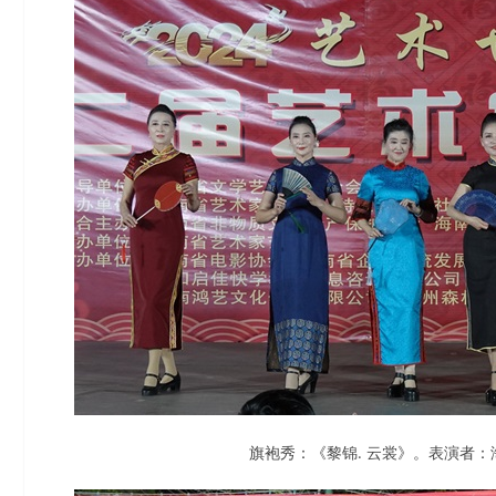
旗袍秀：《黎锦. 云裳》。表演者