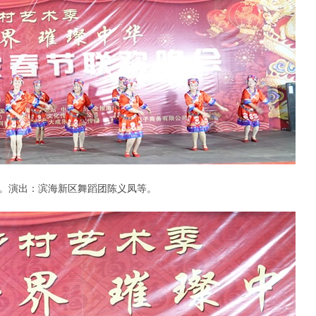
。演出：滨海新区舞蹈团陈义凤等。