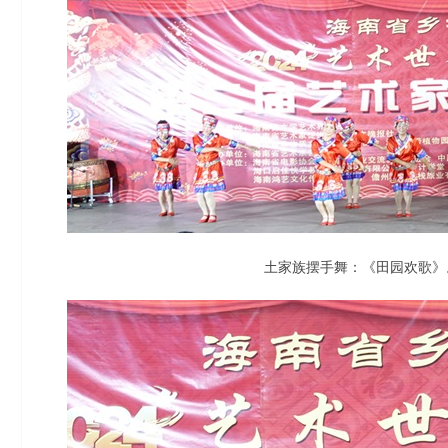
土家族摆手舞：《田园欢歌》