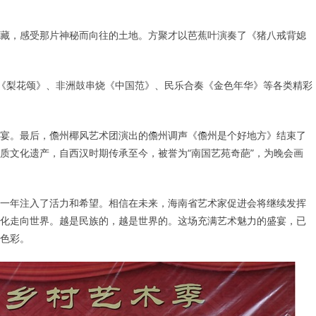
藏，感受那片神秘而向往的土地。方聚才以芭蕉叶演奏了《猪八戒背媳
曲《梨花颂》、非洲鼓串烧《中国范》、民乐合奏《金色年华》等各类精彩
宴。最后，儋州椰风艺术团演出的儋州调声《儋州是个好地方》结束了
质文化遗产，自西汉时期传承至今，被誉为“南国艺苑奇葩”，为晚会画
一年注入了活力和希望。相信在未来，海南省艺术家促进会将继续发挥
化走向世界。越是民族的，越是世界的。这场充满艺术魅力的盛宴，已
色彩。