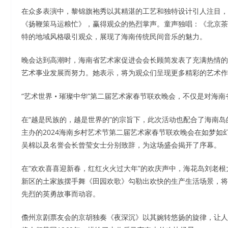
在众多表演中，黎锦旗袍秀以其精湛的工艺和独特设计引人注目，
《扬鞭策马运粮忙》，赢得观众的热烈掌声。童声独唱：《北京茶
特的地域风格吸引观众，展现了海南传统民间音乐的魅力。
晚会达到高潮时，海南省艺术家促进会会长顾简发表了充满热情的
艺术事业发展而努力。她表示，将为观众们呈现更多精彩的艺术作
“艺术世界 • 璀璨中华”第二届艺术家春节联欢晚会，不仅是对海
在“越是民族的，越是世界的”的宗旨下，此次活动也配合了海南
主办的2024海南乡村艺术节第二届艺术家春节联欢晚会在如梦
吴棉以及名誉会长曾莹女士分别致辞，为这场盛会揭开了序幕。
在“欢欢喜喜迎新春，红红火火过大年”的欢庆声中，海花岛刘老
新区的土家族摆手舞《田园欢歌》勾勒出欢快的生产生活场景，将
先烈的英勇故事而动容。
儋州京剧票友会的京胡独奏《夜深沉》以其婉转悠扬的旋律，让人