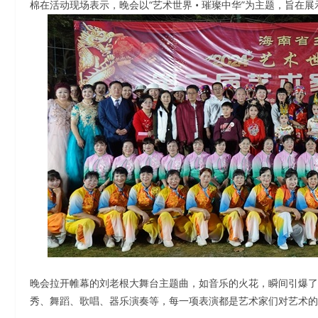
棉在活动现场表示，晚会以“艺术世界 • 璀璨中华”为主题，旨
晚会拉开帷幕的刘老根大舞台主题曲，如音乐的火花，瞬间引爆了
秀、舞蹈、歌唱、器乐演奏等，每一项表演都是艺术家们对艺术的