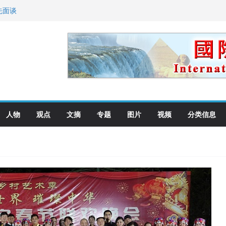
向世界
先面谈
纪念日华裔美国人
国就是美国人！
萨科尔斯基再次访华
人物
观点
文摘
专题
图片
视频
分类信息