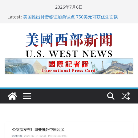
Skip
2026年7月6日
to
Latest:
美国推出付费签证加急试点 750美元可获优先面谈
content
美国加州正式设立“李小龙日” 成首位获州级纪念日华裔
美国人
美国最高法院维持“出生公民权” : 出生在美国就是美国
人！
中国驻美国大使谢锋邀请美国老教师罗纳德·萨科尔斯基
再次访华
广州市沉香协会会长周天明：让沉香有序走向世界