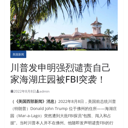
美国新闻
川普发申明强烈谴责自己
家海湖庄园被FBI突袭！
2022年8月8日
admin
（《美国西部新闻》消息）
2022年8月8日，美国前总统川普
（特朗普）
Donald John Trump
位于佛州的住所——海湖庄
园（Mar-a-Lago）突然遭到大批FBI探员“包围、闯入和占
据”。当时川普本人并不在佛州。他随即发声明谴责FBI的行