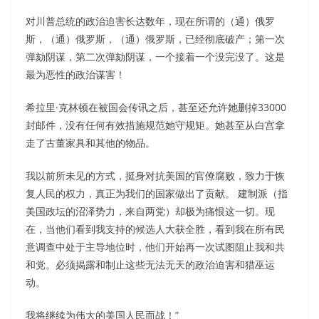
对川普总统的政治迫害长达数年，现在所谓的（通）俄罗
斯，（通）俄罗斯，（通）俄罗斯，已经彻底破产；第一次
弹劾阴谋，第二次弹劾阴谋，一个接着一个没完没了。这是
最为恶性的政治谋害！
希拉里·克林顿在被国会传讯之后，甚至还允许她删掉33000
封邮件，没有任何有效措施规范她守规矩。她甚至从白宫拿
走了古董家具和其他的物品。
我以前所未见的方式，挺身对抗美国的官僚腐败，致力于恢
复人民的权力，真正为我们的国家做出了贡献。 建制派（指
美国政坛的沼泽势力，来自两党）却极为痛恨这一切。现
在，当他们看到我支持的候选人大获全胜，看到我在所有民
意调查中处于主导地位时，他们开始再一次试图阻止我和共
和党。必须揭露和制止这些无法无天的政治迫害和猎巫运
动。
我将继续为伟大的美国人民而战！”