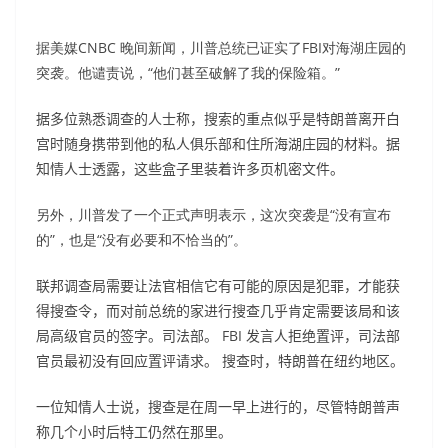
据美媒CNBC 晚间新闻，川普总统已证实了FBI对海湖庄园的
突袭。他谴责说，“他们甚至破解了我的保险箱。”
据多位熟悉调查的人士称，搜索的重点似乎是特朗普离开白
宫时随身携带到他的私人俱乐部和住所海湖庄园的材料。据
知情人士透露，这些盒子里装着许多页机密文件。
另外，川普发了一个正式声明表示，这次突袭是“没有宣布
的”，也是“没有必要和不恰当的”。
联邦调查局需要让法官相信它有可能的原因是犯罪，才能获
得搜查令，而对前总统的家进行搜查几乎肯定需要该局和该
局高级官员的签字。司法部。 FBI 发言人拒绝置评，司法部
官员最初没有回应置评请求。 搜查时，特朗普在纽约地区。
一位知情人士说，搜查是在周一早上进行的，尽管特朗普声
称几个小时后特工仍然在那里。