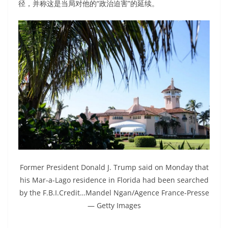
径，并称这是当局对他的“政治迫害”的延续。
Former President Donald J. Trump said on Monday that
his Mar-a-Lago residence in Florida had been searched
by the F.B.I.
Credit…
Mandel Ngan/Agence France-Presse
— Getty Images