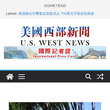
Skip
2026年7月6日
to
广州市沉香协会会长周天明：让沉香有序走向世界
Latest:
content
美国推出付费签证加急试点 750美元可获优先面谈
美国加州正式设立“李小龙日” 成首位获州级纪念日华裔
美国人
美国最高法院维持“出生公民权” : 出生在美国就是美国
人！
中国驻美国大使谢锋邀请美国老教师罗纳德·萨科尔斯基
再次访华