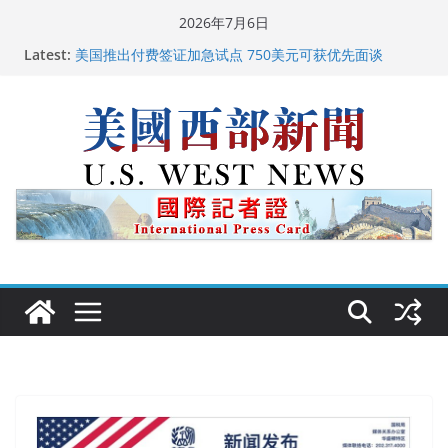
Skip
2026年7月6日
to
Latest:
美国推出付费签证加急试点 750美元可获优先面谈
content
美国加州正式设立“李小龙日” 成首位获州级纪念日华裔
美国人
美国最高法院维持“出生公民权” : 出生在美国就是美国
人！
中国驻美国大使谢锋邀请美国老教师罗纳德·萨科尔斯基
再次访华
广州市沉香协会会长周天明：让沉香有序走向世界