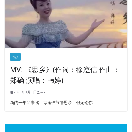
视频
MV: 《思乡》(作词：徐遵信 作曲：
郑确 演唱：韩婷)
2021年1月1日
admin
新的一年又来临，每逢佳节倍思亲，但无论你