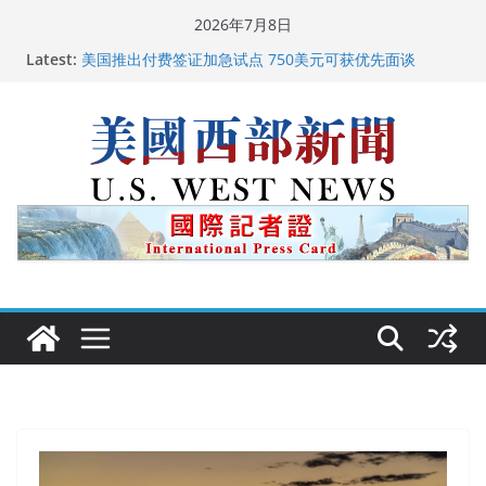
Skip
2026年7月8日
to
Latest:
美国推出付费签证加急试点 750美元可获优先面谈
content
美国加州正式设立“李小龙日” 成首位获州级纪念日华裔
美国人
美国最高法院维持“出生公民权” : 出生在美国就是美国
人！
中国驻美国大使谢锋邀请美国老教师罗纳德·萨科尔斯基
再次访华
广州市沉香协会会长周天明：让沉香有序走向世界