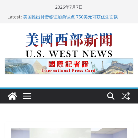
Skip
2026年7月7日
to
广州市沉香协会会长周天明：让沉香有序走向世界
Latest:
content
美国推出付费签证加急试点 750美元可获优先面谈
美国加州正式设立“李小龙日” 成首位获州级纪念日华裔
美国人
美国最高法院维持“出生公民权” : 出生在美国就是美国
人！
中国驻美国大使谢锋邀请美国老教师罗纳德·萨科尔斯基
再次访华