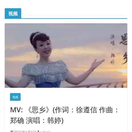
视频
视频
MV: 《思乡》(作词：徐遵信 作曲：
郑确 演唱：韩婷)