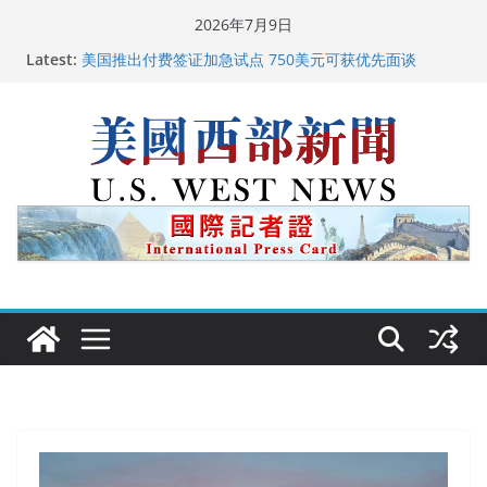
Skip
2026年7月9日
广州市沉香协会会长周天明：让沉香有序走向世界
to
Latest:
美国推出付费签证加急试点 750美元可获优先面谈
content
美国加州正式设立“李小龙日” 成首位获州级纪念日华裔
美国人
美国最高法院维持“出生公民权” : 出生在美国就是美国
人！
中国驻美国大使谢锋邀请美国老教师罗纳德·萨科尔斯基
再次访华