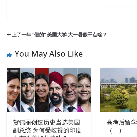
上了一年 “假的” 美国大学 大一暑假干点啥？
You May Also Like
贺锦丽创造历史当选美国
高考后留
副总统 为何受歧视的印度
（一）