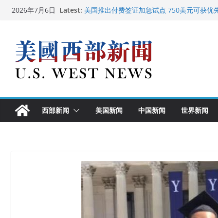
Skip
Latest:
美国推出付费签证加急试点 750美元可获优
2026年7月6日
to
美国加州正式设立“李小龙日” 成首位获州级
美国最高法院维持“出生公民权” : 出生在美
content
中国驻美国大使谢锋邀请美国老教师罗纳德·
广州市沉香协会会长周天明：让沉香有序走
西部新闻
美国新闻
中国新闻
世界新闻