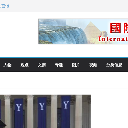
先面谈
纪念日华裔美国人
国就是美国人！
萨科尔斯基再次访华
向世界
人物
观点
文摘
专题
图片
视频
分类信息