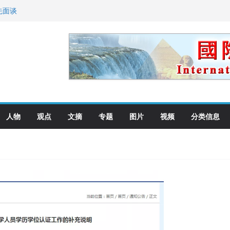
先面谈
纪念日华裔美国人
国就是美国人！
萨科尔斯基再次访华
向世界
人物
观点
文摘
专题
图片
视频
分类信息