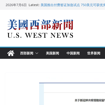
Skip
Latest:
美国推出付费签证加急试点 750美元可获优
2026年7月6日
to
美国加州正式设立“李小龙日” 成首位获州级
美国最高法院维持“出生公民权” : 出生在美
content
中国驻美国大使谢锋邀请美国老教师罗纳德·
广州市沉香协会会长周天明：让沉香有序走
西部新闻
美国新闻
中国新闻
世界新闻