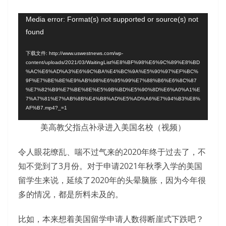
播
放
视
Media error: Format(s) not supported or source(s) not
器
found
频
播
下载文件: http://www.uswestnews.com/wp-
放
content/uploads/2021/03/WaitingList%E8%BF%98%E6%9C%89%E8%BD
%AC%E6%AD%A3%E6%9C%BA%E4%BC%9A%E5%90%97%EF%BC%
器
9F%E7%BE%8E%E9%AB%98%E6%95%99%E7%88%B6%E6%8C%87
%E7%82%B9%E7%BE%8E%E5%9B%BD%E5%90%8D%E6%A0%A1%E
7%A7%81%E7%AB%8B%E4%B8%AD%E5%AD%A6%E7%94%B3%E8%
AF%B7.mp4?_=1
美高教父指点补录进入美国名校（视频）
令人眼花缭乱、喘不过气来的2020年终于过去了，不
知不觉到了3月份。对于申请2021年秋季入学的美国
留学生来说，延续了2020年的头晕脑胀，因为今年很
多的情况，都是所料未及的。
比如，本来想着美国留学申请人数得断崖式下跌吧？