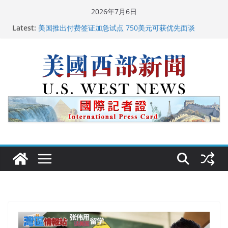
Skip
2026年7月6日
广州市沉香协会会长周天明：让沉香有序走向世界
to
Latest:
美国推出付费签证加急试点 750美元可获优先面谈
content
美国加州正式设立“李小龙日” 成首位获州级纪念日华裔
美国人
美国最高法院维持“出生公民权” : 出生在美国就是美国
人！
中国驻美国大使谢锋邀请美国老教师罗纳德·萨科尔斯基
再次访华