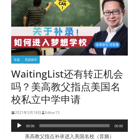
专题
美国留学
WaitingList还有转正机会
吗？美高教父指点美国名
校私立中学申请
2021年3月18日
Editor15
音
00:00
00:00
频
美高教父指点补录进入美国名校（音频）