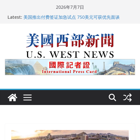
Skip
2026年7月7日
to
Latest:
美国推出付费签证加急试点 750美元可获优先面谈
content
美国加州正式设立“李小龙日” 成首位获州级纪念日华裔
美国人
美国最高法院维持“出生公民权” : 出生在美国就是美国
人！
中国驻美国大使谢锋邀请美国老教师罗纳德·萨科尔斯基
再次访华
广州市沉香协会会长周天明：让沉香有序走向世界