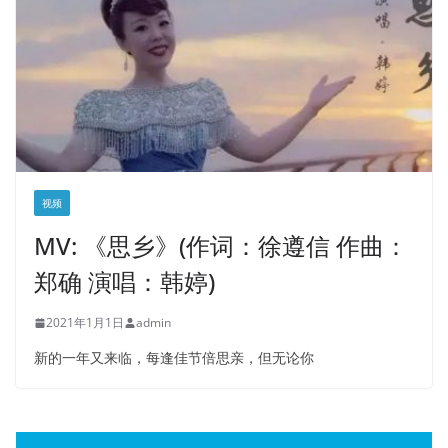
视频
MV: 《思乡》(作词：徐遵信 作曲：
郑确 演唱：韩婷)
2021年1月1日
admin
新的一年又来临，每逢佳节倍思亲，但无论你