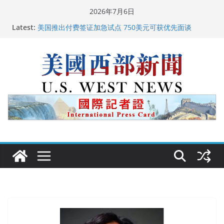
Skip
2026年7月6日
to
Latest:
美国推出付费签证加急试点 750美元可获优先面谈
content
美国加州正式设立“李小龙日” 成首位获州级纪念日华裔
美国人
美国最高法院维持“出生公民权” : 出生在美国就是美国
人！
中国驻美国大使谢锋邀请美国老教师罗纳德·萨科尔斯基
再次访华
广州市沉香协会会长周天明：让沉香有序走向世界