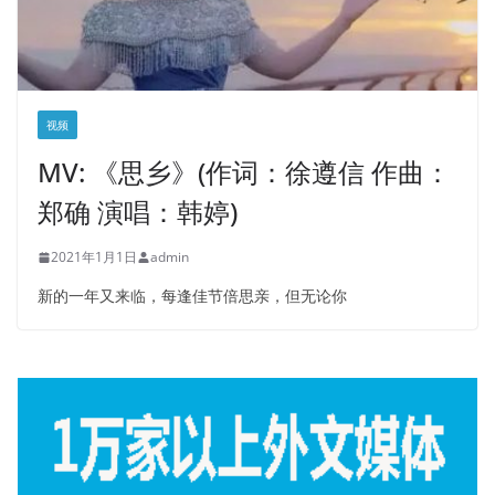
视频
MV: 《思乡》(作词：徐遵信 作曲：
郑确 演唱：韩婷)
2021年1月1日
admin
新的一年又来临，每逢佳节倍思亲，但无论你