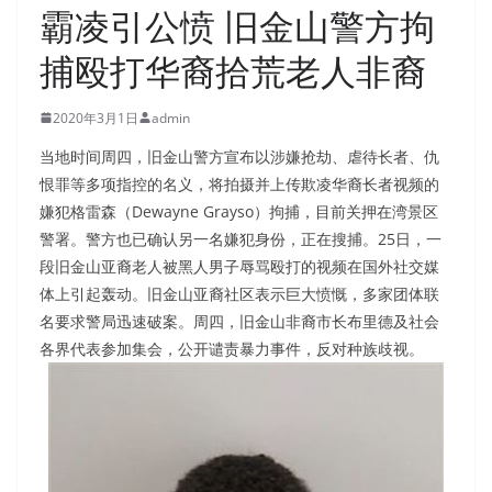
霸凌引公愤 旧金山警方拘
捕殴打华裔拾荒老人非裔
2020年3月1日
admin
当地时间周四，旧金山警方宣布以涉嫌抢劫、虐待长者、仇
恨罪等多项指控的名义，将拍摄并上传欺凌华裔长者视频的
嫌犯格雷森（Dewayne Grayso）拘捕，目前关押在湾景区
警署。警方也已确认另一名嫌犯身份，正在搜捕。25日，一
段旧金山亚裔老人被黑人男子辱骂殴打的视频在国外社交媒
体上引起轰动。旧金山亚裔社区表示巨大愤慨，多家团体联
名要求警局迅速破案。周四，旧金山非裔市长布里德及社会
各界代表参加集会，公开谴责暴力事件，反对种族歧视。