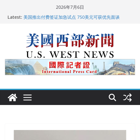
Skip
2026年7月6日
to
Latest:
美国推出付费签证加急试点 750美元可获优先面谈
content
美国加州正式设立“李小龙日” 成首位获州级纪念日华裔
美国人
美国最高法院维持“出生公民权” : 出生在美国就是美国
人！
中国驻美国大使谢锋邀请美国老教师罗纳德·萨科尔斯基
再次访华
广州市沉香协会会长周天明：让沉香有序走向世界