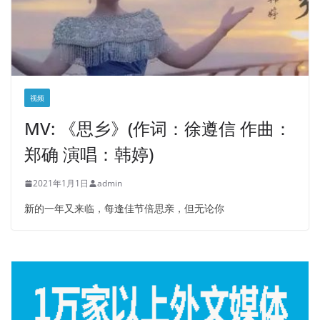
视频
MV: 《思乡》(作词：徐遵信 作曲：
郑确 演唱：韩婷)
2021年1月1日
admin
新的一年又来临，每逢佳节倍思亲，但无论你