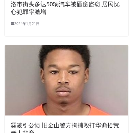
洛市街头多达50辆汽车被砸窗盗窃,居民忧
心犯罪率激增
2024年1月21日
霸凌引公愤 旧金山警方拘捕殴打华裔拾荒
老人非裔