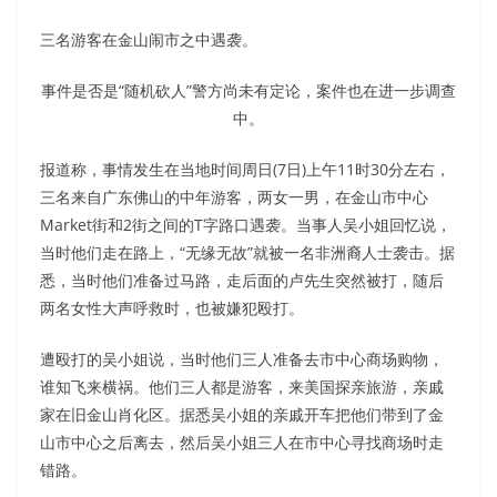
三名游客在金山闹市之中遇袭。
事件是否是“随机砍人”警方尚未有定论，案件也在进一步调查
中。
报道称，事情发生在当地时间周日(7日)上午11时30分左右，
三名来自广东佛山的中年游客，两女一男，在金山市中心
Market街和2街之间的T字路口遇袭。当事人吴小姐回忆说，
当时他们走在路上，“无缘无故”就被一名非洲裔人士袭击。据
悉，当时他们准备过马路，走后面的卢先生突然被打，随后
两名女性大声呼救时，也被嫌犯殴打。
遭殴打的吴小姐说，当时他们三人准备去市中心商场购物，
谁知飞来横祸。他们三人都是游客，来美国探亲旅游，亲戚
家在旧金山肖化区。据悉吴小姐的亲戚开车把他们带到了金
山市中心之后离去，然后吴小姐三人在市中心寻找商场时走
错路。