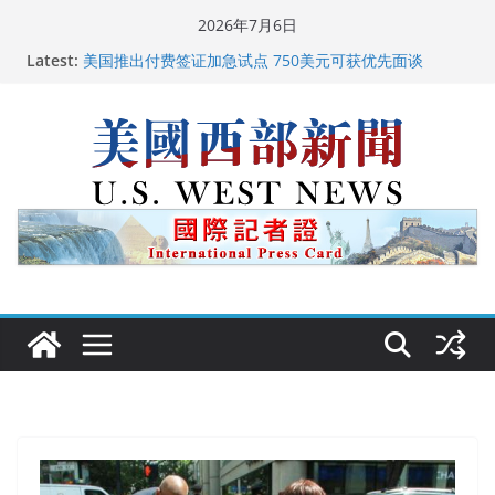
Skip
2026年7月6日
广州市沉香协会会长周天明：让沉香有序走向世界
to
Latest:
美国推出付费签证加急试点 750美元可获优先面谈
content
美国加州正式设立“李小龙日” 成首位获州级纪念日华裔
美国人
美国最高法院维持“出生公民权” : 出生在美国就是美国
人！
中国驻美国大使谢锋邀请美国老教师罗纳德·萨科尔斯基
再次访华