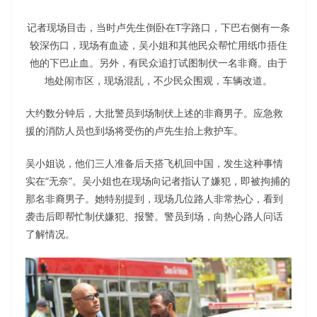
记者现场目击，当时卢先生倒卧在T字路口，下巴右侧有一条
较深伤口，现场有血迹，吴小姐和其他民众帮忙用纸巾捂住
他的下巴止血。另外，有民众追打试图制伏一名非裔。由于
地处闹市区，现场混乱，不少民众围观，车辆改道。
大约数分钟后，大批警员到场制伏上述的非裔男子。应急救
援的消防人员也到场将受伤的卢先生抬上救护车。
吴小姐说，他们三人准备后天搭飞机回中国，发生这种事情
实在“无奈”。吴小姐也在现场向记者指认了嫌犯，即被拘捕的
那名非裔男子。她特别提到，现场几位路人非常热心，看到
袭击后即帮忙制伏嫌犯、报警。警员到场，向热心路人问话
了解情况。