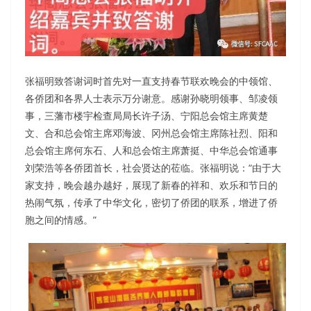
张福明致答谢词时首先对一直支持春节联欢晚会的中领馆、
各侨团和各界人士表示万分谢意。感谢孙晓明领事、邹凌领
事，三藩市楼宇检查局局长许子汤、宁阳总会馆主席黄楚
文、合和总会馆主席邓海波、冈州总会馆主席陈社烈、阳和
总会馆主席何东石、人和总会馆主席萧挺、中华总会馆通事
刘荣浩等各侨团首长，社会贤达的莅临。张福明说：“由于大
家支持，晚会越办越好，展现了新春的祥和、欢乐和节日的
热闹气氛，传承了中华文化，密切了侨团的联系，增进了侨
胞之间的情感。”