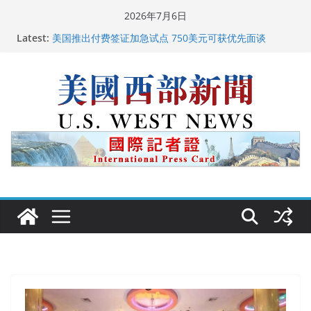
Skip
2026年7月6日
广州市沉香协会会长周天明：让沉香有序走向世界
to
Latest:
美国推出付费签证加急试点 750美元可获优先面谈
content
美国加州正式设立“李小龙日” 成首位获州级纪念日华裔
美国人
美国最高法院维持“出生公民权” : 出生在美国就是美国
人！
中国驻美国大使谢锋邀请美国老教师罗纳德·萨科尔斯基
再次访华