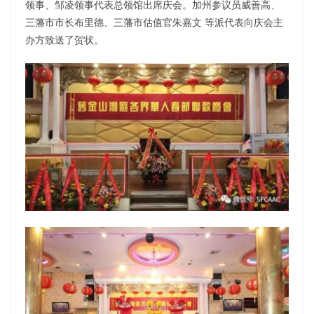
领事、邹凌领事代表总领馆出席庆会。加州参议员威善高、
三藩市市长布里德、三藩市估值官朱嘉文 等派代表向庆会主
办方致送了贺状。