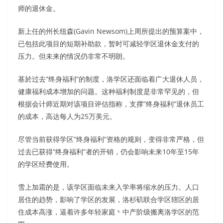
师的退休金。
新上任的州长纽森(Gavin Newsom)上周所提出的预算案中，
已包括此项目的短期补助款，暂时可减轻学区退休金支付的
压力。但未来的情况仍非常不明朗。
基於过去”终身福利”的制度，洛学区还面临着广大退休人员，
健康福利成本增加的问题。这种福利制度是非常罕见的，但
根据会计师近期对该项目评估指称，支撑”终身福利”退休员工
的成本，高达每人为25万美元。
尽管当前获得学区”终身福利”资格的规则，变得非常严格，但
过去已获得”终身福利”者的开销，仍会影响未来10年至15年
的学区经费使用。
雪上加霜的是，该学区面临未来入学率将缩水的压力。人口
居住的趋势，影响了学区的发展，洛杉矶联合学区辖区的居
住成本高涨，逼着许多年轻家庭丶中产阶级搬离洛学区的范