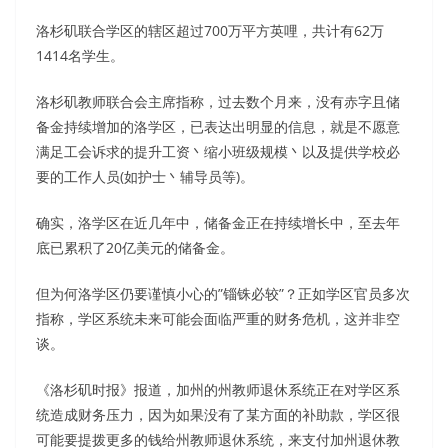
洛杉矶联合学区的辖区超过700万平方英哩，共计有62万
1414名学生。
洛杉矶教师联合会主席指称，过去数个月来，没有赤字且储
备金持续增加的洛学区，已表达出明显的信息，就是不愿意
满足工会诉求的提升工资丶缩小班级规模丶以及提供学校必
要的工作人员(如护士丶辅导员等)。
确实，洛学区在近几年中，储备金正在持续增长中，至去年
底已累积了20亿美元的储备金。
但为何洛学区仍要谨慎小心的”锱铢必较”？正如学区官员多次
指称，学区系统未来可能会面临严重的财务危机，这并非空
谈。
《洛杉矶时报》报道，加州的州教师退休系统正在对学区系
统造成财务压力，因为如果没有了某方面的补助款，学区很
可能要提拨更多的钱给州教师退休系统，来支付加州退休教