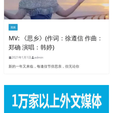
视频
MV: 《思乡》(作词：徐遵信 作曲：
郑确 演唱：韩婷)
2021年1月1日
admin
新的一年又来临，每逢佳节倍思亲，但无论你