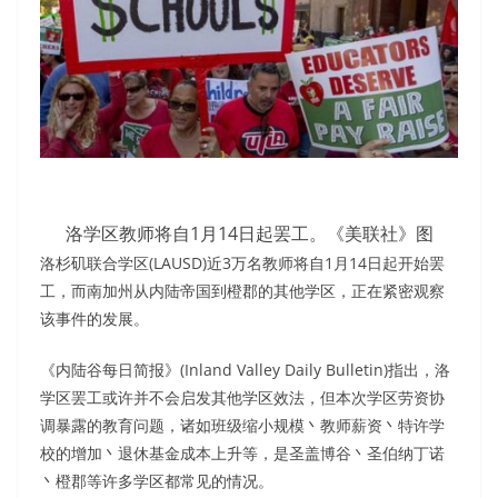
洛学区教师将自1月14日起罢工。《美联社》图
洛杉矶联合学区(LAUSD)近3万名教师将自1月14日起开始罢
工，而南加州从内陆帝国到橙郡的其他学区，正在紧密观察
该事件的发展。
《内陆谷每日简报》(Inland Valley Daily Bulletin)指出，洛
学区罢工或许并不会启发其他学区效法，但本次学区劳资协
调暴露的教育问题，诸如班级缩小规模丶教师薪资丶特许学
校的增加丶退休基金成本上升等，是圣盖博谷丶圣伯纳丁诺
丶橙郡等许多学区都常见的情况。