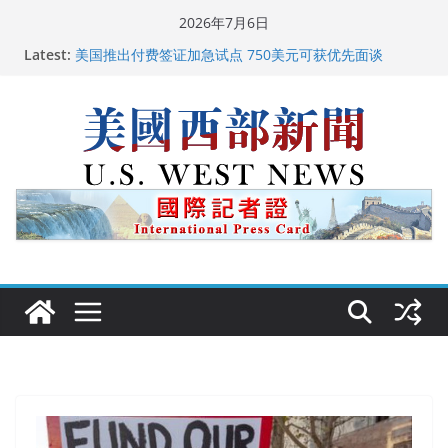
Skip
2026年7月6日
to
Latest:
美国推出付费签证加急试点 750美元可获优先面谈
content
美国加州正式设立“李小龙日” 成首位获州级纪念日华裔
美国人
美国最高法院维持“出生公民权” : 出生在美国就是美国
人！
中国驻美国大使谢锋邀请美国老教师罗纳德·萨科尔斯基
再次访华
广州市沉香协会会长周天明：让沉香有序走向世界