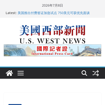
Skip
2026年7月8日
to
Latest:
美国推出付费签证加急试点 750美元可获优先面谈
content
美国加州正式设立“李小龙日” 成首位获州级纪念日华裔
美国人
美国最高法院维持“出生公民权” : 出生在美国就是美国
人！
中国驻美国大使谢锋邀请美国老教师罗纳德·萨科尔斯基
再次访华
广州市沉香协会会长周天明：让沉香有序走向世界