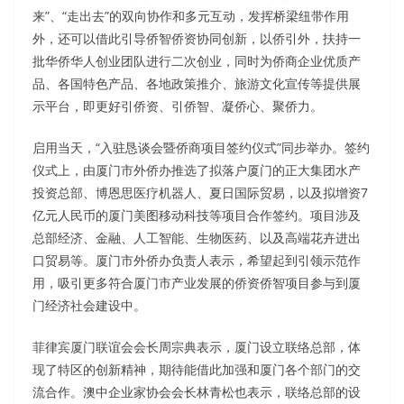
来”、“走出去”的双向协作和多元互动，发挥桥梁纽带作用
外，还可以借此引导侨智侨资协同创新，以侨引外，扶持一
批华侨华人创业团队进行二次创业，同时为侨商企业优质产
品、各国特色产品、各地政策推介、旅游文化宣传等提供展
示平台，即更好引侨资、引侨智、凝侨心、聚侨力。
启用当天，“入驻恳谈会暨侨商项目签约仪式”同步举办。签约
仪式上，由厦门市外侨办推选了拟落户厦门的正大集团水产
投资总部、博恩思医疗机器人、夏日国际贸易，以及拟增资7
亿元人民币的厦门美图移动科技等项目合作签约。项目涉及
总部经济、金融、人工智能、生物医药、以及高端花卉进出
口贸易等。厦门市外侨办负责人表示，希望起到引领示范作
用，吸引更多符合厦门市产业发展的侨资侨智项目参与到厦
门经济社会建设中。
菲律宾厦门联谊会会长周宗典表示，厦门设立联络总部，体
现了特区的创新精神，期待能借此加强和厦门各个部门的交
流合作。澳中企业家协会会长林青松也表示，联络总部的设