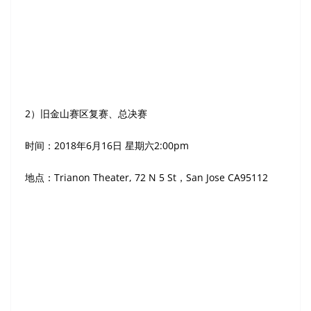
a）选出的优胜选手，于7月20日至8月9日到北京参加音乐夏
令营和总决赛；成人组选手于7月29日至8月9日北京参加总决
赛。
b）经总决赛初赛、复赛、半决赛、决赛多轮角逐，成人组和
青少年组分别评选出金奖1名、银奖2名、铜奖3名。
c）8月8日在国家游泳中心”水立方”举行颁奖晚会，为获奖选
手颁奖。