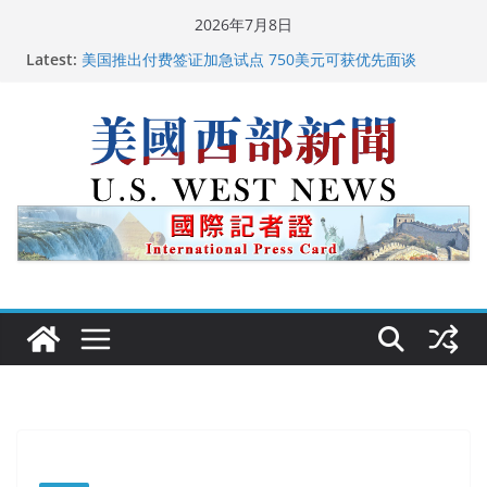
Skip
2026年7月8日
广州市沉香协会会长周天明：让沉香有序走向世界
to
Latest:
美国推出付费签证加急试点 750美元可获优先面谈
content
美国加州正式设立“李小龙日” 成首位获州级纪念日华裔
美国人
美国最高法院维持“出生公民权” : 出生在美国就是美国
人！
中国驻美国大使谢锋邀请美国老教师罗纳德·萨科尔斯基
再次访华