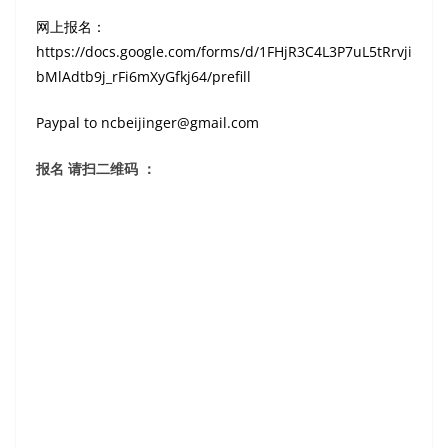
网上报名：
https://docs.google.com/forms/d/1FHjR3C4L3P7uL5tRrvji
bMlAdtb9j_rFi6mXyGfkj64/prefill
Paypal to ncbeijinger@gmail.com
报名 请扫二维码 ：
2）旧金山赛区复赛、总决赛
时间：2018年6月16日 星期六2:00pm
地点：Trianon Theater, 72 N 5 St，San Jose CA95112
3) 北京全球总决赛：7月-8月