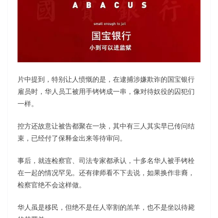
片中提到，特别让人愤慨的是，在逮捕涉嫌欺诈的国宝银行
雇员时，华人员工被用手铐铐成一串，像对待奴役的囚犯们
一样。
控方还故意让被告都聚在一块，其中有三人其实早已传问结
束，已经付了保释金出来等待审问。
事后，就连检察官、司法专家都承认，十多名华人被手铐栓
在一起的情况罕见。还有律师看不下去说，如果换作非裔，
检察官绝不会这样做。
华人虽是移民，但绝不是任人宰割的羔羊，也不是坐以待毙