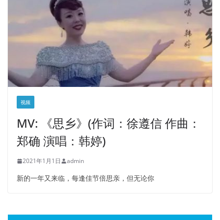
视频
MV: 《思乡》(作词：徐遵信 作曲：
郑确 演唱：韩婷)
2021年1月1日
admin
新的一年又来临，每逢佳节倍思亲，但无论你