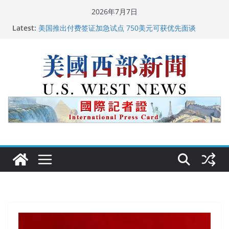
Skip
2026年7月7日
广州市沉香协会会长周天明：让沉香有序走向世界
to
Latest:
美国推出付费签证加急试点 750美元可获优先面谈
content
美国加州正式设立“李小龙日” 成首位获州级纪念日华裔
美国人
美国最高法院维持“出生公民权” : 出生在美国就是美国
人！
中国驻美国大使谢锋邀请美国老教师罗纳德·萨科尔斯基
再次访华