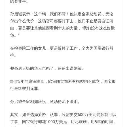
的替罪羊。
孙启诚表示：这个锅，我们不背！他决定全家总动员，无论
付出什么代价，这场官司都要打下去，他们不止是要自证清
白，更是要让其他族裔看到华人的力量，“我们没有这么好欺
负。”
在检察院工作的女儿，更是辞掉了工作，全力为国宝银行辩
护。
整条唐人街的华人也怒了，纷纷出谋划策。
经过5年的庭审较量，陪审团宣布所有指控均不成立，国宝银
行最终被判无罪。
孙启诚全家相拥庆祝，激动得流下眼泪。
其实，如果选择妥协、认罪，只需要交600万美元罚款就可以
了事。国宝银行却花1000万美元，历尽艰难，用5年的时间，