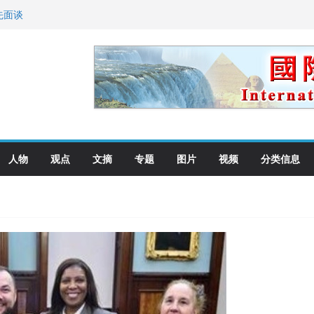
先面谈
纪念日华裔美国人
国就是美国人！
萨科尔斯基再次访华
向世界
人物
观点
文摘
专题
图片
视频
分类信息