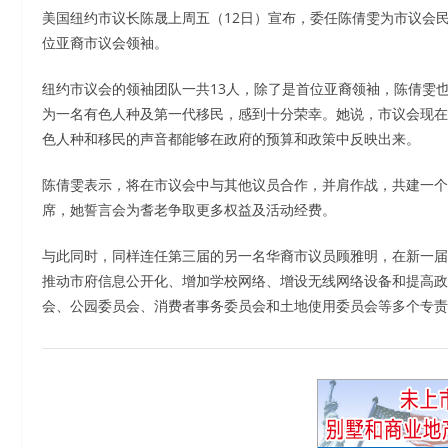
美国纽约市议长陈晟上周五（12日）宣布，委任陈倩雯为市议会
位亚裔市议会领袖。
纽约市议会的领袖团队一共13人，除了是首位亚裔领袖，陈倩雯
为一名有色人种及第一代移民，感到十分荣幸。她说，市议会现在
色人种和移民的声音都能够在政府的预算和政策中反映出来。
陈倩雯表示，将在市议会中与其他议员合作，并肩作战，共建一个
席，她誓言会为耆老争取更多权益及活动经费。
与此同时，同样连任第三届的另一名华裔市议员顾雅明，在新一届
推动市府信息公开化、增加学校网络、增设无线网络设备和提高政
会、公园委员会、消费者事务委员会和土地使用委员会等多个专责