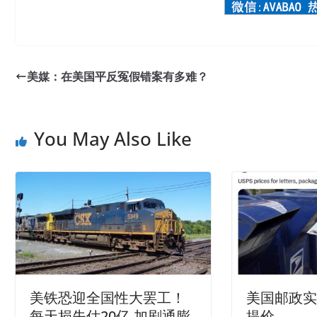
美媒：在美国平反冤假错案有多难？
You May Also Like
美铁恐迎全国性大罢工！
美国邮政
每天损失估20亿 加剧通膨
提价