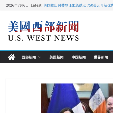
Skip
Latest:
美国推出付费签证加急试点 750美元可获优
2026年7月6日
to
美国加州正式设立“李小龙日” 成首位获州级
美国最高法院维持“出生公民权” : 出生在美
content
中国驻美国大使谢锋邀请美国老教师罗纳德·
广州市沉香协会会长周天明：让沉香有序走
西部新闻
美国新闻
中国新闻
世界新闻