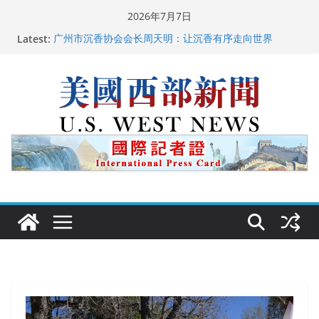
Skip
2026年7月7日
to
Latest:
广州市沉香协会会长周天明：让沉香有序走向世界
content
美国推出付费签证加急试点 750美元可获优先面谈
美国加州正式设立“李小龙日” 成首位获州级纪念日华裔
美国人
美国最高法院维持“出生公民权” : 出生在美国就是美国
人！
中国驻美国大使谢锋邀请美国老教师罗纳德·萨科尔斯基
再次访华