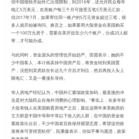
但中国很快开始外汇出境限制，到2016年，还允许民众每年
电汇5万美元，在美账户每三个月可接受五笔5万美元汇款，
但2017年7月，如果寄往同一账户的5万元资金超过三笔，很
多人就开始被询问。换言之，如果要用大陆资金在美国购买
一个100万元房子，需要在美开设至少六个账户，分成20人邮
寄，才可能办成。
与此同时，资金源头的管理也开始趋严。田霞表示，她的不
少中国客人，本计画卖掉中国房产后，将资金转到美国置
产，没想到卖房款在长达九个月后才到位，然后再按人头上
限电汇，又是一番漫长等待。
华人房地产经纪认为，中国外汇紧缩政策加码，最直接的冲
击是对大陆民众在海外消费的心理影响。“事实上，在多年前
大批有钱人在美国购置房地产之后，最近这两年来美购房的
主力群是中国中等和中等以下收入的人群，在中国的资金收
紧政策出台后，不少中国老百姓保持观望态度，希望这些政
策将来可变得宽松些”，阮秉森表示，但似乎事与愿违，政策
愈来愈紧。