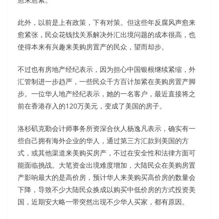
此外，以前是上有政策，下有对策。但这些年反腐风声愈来
愈紧张，民众花钱找关系解决外汇出境问题的成本很高，也
使得本来有兴趣来美购房置产的民众，望而却步。
不过也有房地产经纪表示，因为担心中国银根继续紧缩，外
汇管制进一步趋严，一些民众千方百计加紧在美购房置产脚
步。一位华人地产经纪表示，她的一名客户，最近直接将之
前在香港存入的120万美元，变成了美国的房子。
洛杉矶克勤会计师事务所资深合伙人杨逸凡表示，确实有一
些自己拥有海外企业的华人，通过第三方汇款到美国的方
式，或其他渠道来美购买房产，不过在安全性和法律方面可
能面临挑战。大笔资金出境难度增加，大陆民众在美购房置
产影响最大的是高价房，预计华人来美购买高价房的数量会
下降，导致不少大陆民众换成以购买中低价房的方式投资美
国，近期安大略一带突然出现不少华人买家，都有原因。