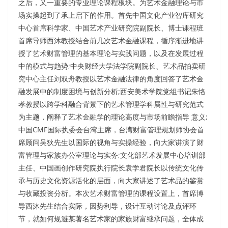
之后，又一重要的专业理论课程板块。为艺术金融理论与市
场实操起到了承上启下的作用。首先中国文化产业智库研究
中心首席科学家、中国艺术产业研究院副院长、博士课程班
首席导师西沐教授结合前几次艺术金融课程，循序渐进地讲
授了艺术财富管理的基本理论与实践问题，以及在发展过程
中的模式与趋势;中央财经大学法学院副院长、艺术品拍卖研
究中心主任刘双舟教授以艺术金融法律的角度回答了艺术金
融发展中的制度困境与创新分析;西安美术学院党组书记朱恪
孝教授以跨学科融合背景下的艺术管理学科属性与研究范式
为主题，阐释了艺术金融学的理论高度与市场前瞻指导 意义;
中国CMF国际执委会台湾主席，台湾财富管理规划师协会首
席顾问吴狄先生以国际的视角与实操经验，向大家讲演了财
富管理与家族办公室理论与实务;文化部艺术发展中心培训部
主任、中国画创作研究院执行院长袁学君院长以传统文化传
承与历史文化资源活化的层面，向大家讲述了艺术品的鉴赏
与收藏投资分析。本次艺术财富管理的课程设置上，首席博
导西沐先生结合实际，因势利导，设计互动讨论及点评环
节，就如何规避某著名艺术家的家族财富继承问题，全体成