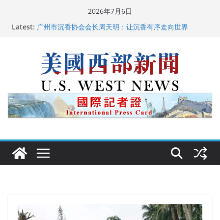
Skip
2026年7月6日
to
Latest:
广州市沉香协会会长周天明：让沉香有序走向世界
content
美国推出付费签证加急试点 750美元可获优先面谈
美国加州正式设立“李小龙日” 成首位获州级纪念日华裔
美国人
美国最高法院维持“出生公民权” : 出生在美国就是美国
人！
中国驻美国大使谢锋邀请美国老教师罗纳德·萨科尔斯基
再次访华