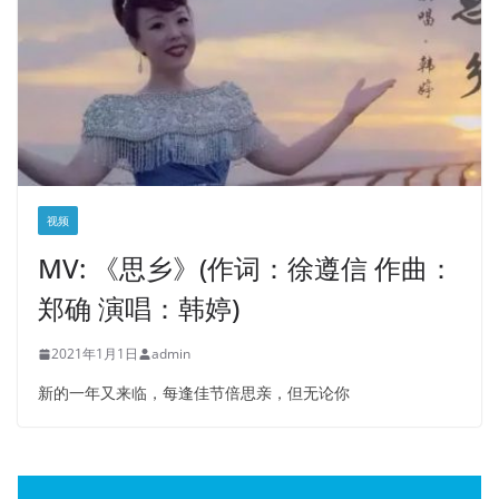
视频
MV: 《思乡》(作词：徐遵信 作曲：
郑确 演唱：韩婷)
2021年1月1日
admin
新的一年又来临，每逢佳节倍思亲，但无论你