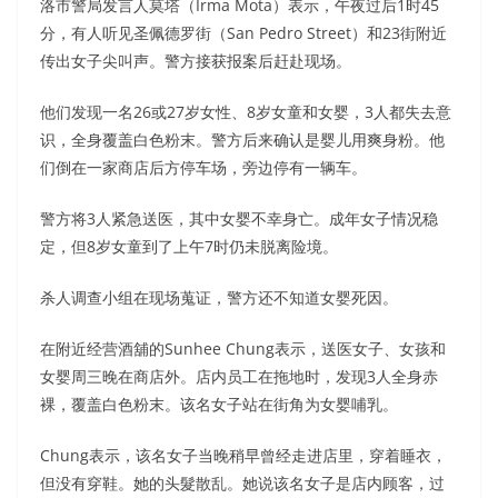
洛市警局发言人莫塔（Irma Mota）表示，午夜过后1时45
分，有人听见圣佩德罗街（San Pedro Street）和23街附近
传出女子尖叫声。警方接获报案后赶赴现场。
他们发现一名26或27岁女性、8岁女童和女婴，3人都失去意
识，全身覆盖白色粉末。警方后来确认是婴儿用爽身粉。他
们倒在一家商店后方停车场，旁边停有一辆车。
警方将3人紧急送医，其中女婴不幸身亡。成年女子情况稳
定，但8岁女童到了上午7时仍未脱离险境。
杀人调查小组在现场蒐证，警方还不知道女婴死因。
在附近经营酒舖的Sunhee Chung表示，送医女子、女孩和
女婴周三晚在商店外。店内员工在拖地时，发现3人全身赤
裸，覆盖白色粉末。该名女子站在街角为女婴哺乳。
Chung表示，该名女子当晚稍早曾经走进店里，穿着睡衣，
但没有穿鞋。她的头髮散乱。她说该名女子是店内顾客，过