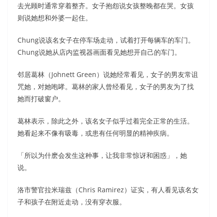
去光顾时通常穿着整齐。女子抱怨说女孩整晚都在哭。女孩
则说她想和外婆一起住。
Chung说该名女子在停车场走动，试着打开每辆车的车门。
Chung说她从店内监视器画面看见她想开自己的车门。
邻居葛林（Johnett Green）说她经常看见，女子的男友常诅
咒她，对她咆哮。葛林的家人曾经看见，女子的男友为了找
她而打破窗户。
葛林表示，除此之外，该名女子似乎过着完全正常的生活。
她看起来不像有吸毒，或患有任何明显的精神疾病。
「所以为什麽会发生这种事，让我非常惊讶和困惑」，她
说。
洛市警官拉米瑞兹（Chris Ramirez）证实，有人看见该名女
子和孩子在附近走动，没有穿衣服。