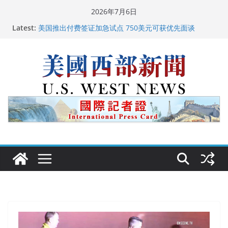
Skip
2026年7月6日
to
Latest:
美国推出付费签证加急试点 750美元可获优先面谈
content
美国加州正式设立“李小龙日” 成首位获州级纪念日华裔
美国人
美国最高法院维持“出生公民权” : 出生在美国就是美国
人！
中国驻美国大使谢锋邀请美国老教师罗纳德·萨科尔斯基
再次访华
广州市沉香协会会长周天明：让沉香有序走向世界