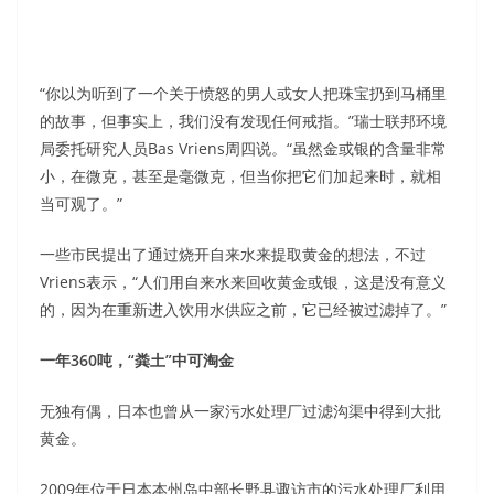
“你以为听到了一个关于愤怒的男人或女人把珠宝扔到马桶里
的故事，但事实上，我们没有发现任何戒指。”瑞士联邦环境
局委托研究人员Bas Vriens周四说。“虽然金或银的含量非常
小，在微克，甚至是毫微克，但当你把它们加起来时，就相
当可观了。”
一些市民提出了通过烧开自来水来提取黄金的想法，不过
Vriens表示，“人们用自来水来回收黄金或银，这是没有意义
的，因为在重新进入饮用水供应之前，它已经被过滤掉了。”
一年360吨，“粪土”中可淘金
无独有偶，日本也曾从一家污水处理厂过滤沟渠中得到大批
黄金。
2009年位于日本本州岛中部长野县诹访市的污水处理厂利用