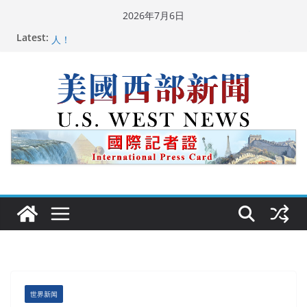
Skip
2026年7月6日
to
Latest:
美国最高法院维持“出生公民权” : 出生在美国就是美国
content
人！
中国驻美国大使谢锋邀请美国老教师罗纳德·萨科尔斯基
再次访华
广州市沉香协会会长周天明：让沉香有序走向世界
美国推出付费签证加急试点 750美元可获优先面谈
美国加州正式设立“李小龙日” 成首位获州级纪念日华裔
美国人
世界新闻