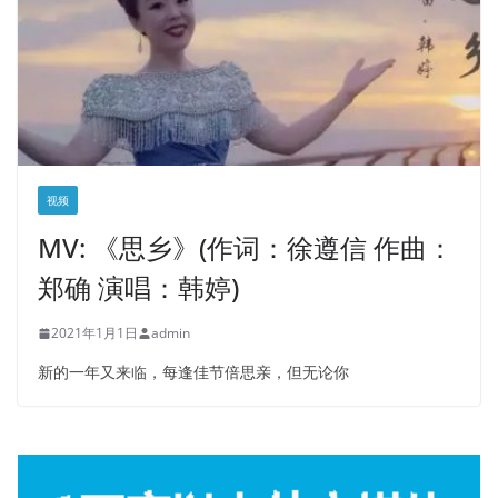
视频
MV: 《思乡》(作词：徐遵信 作曲：
郑确 演唱：韩婷)
2021年1月1日
admin
新的一年又来临，每逢佳节倍思亲，但无论你