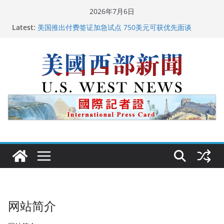
Skip
2026年7月6日
to
Latest:
美国推出付费签证加急试点 750美元可获优先面谈
content
美国加州正式设立“李小龙日” 成首位获州级纪念日华裔
美国人
美国最高法院维持“出生公民权” : 出生在美国就是美国
人！
中国驻美国大使谢锋邀请美国老教师罗纳德·萨科尔斯基
再次访华
广州市沉香协会会长周天明：让沉香有序走向世界
网站简介