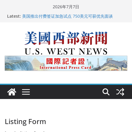
Skip
2026年7月7日
to
Latest:
美国推出付费签证加急试点 750美元可获优先面谈
content
美国加州正式设立“李小龙日” 成首位获州级纪念日华裔
美国人
美国最高法院维持“出生公民权” : 出生在美国就是美国
人！
中国驻美国大使谢锋邀请美国老教师罗纳德·萨科尔斯基
再次访华
广州市沉香协会会长周天明：让沉香有序走向世界
Listing Form