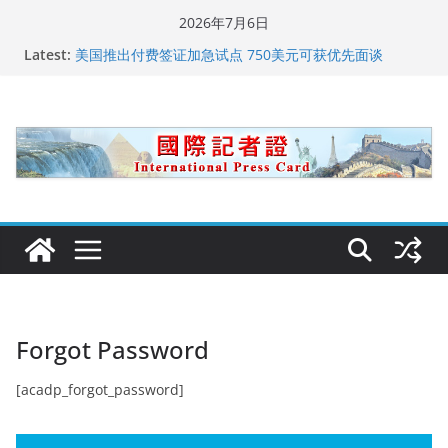
Skip
2026年7月6日
to
Latest:
美国推出付费签证加急试点 750美元可获优先面谈
content
美国加州正式设立“李小龙日” 成首位获州级纪念日华裔
美国人
美国最高法院维持“出生公民权” : 出生在美国就是美国
人！
中国驻美国大使谢锋邀请美国老教师罗纳德·萨科尔斯基
再次访华
广州市沉香协会会长周天明：让沉香有序走向世界
Forgot Password
[acadp_forgot_password]