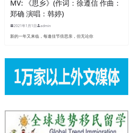
MV: 《思乡》(作词：徐遵信 作曲：
郑确 演唱：韩婷)
2021年1月1日
admin
新的一年又来临，每逢佳节倍思亲，但无论你